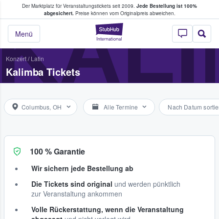
Der Marktplatz für Veranstaltungstickets seit 2009.
Jede Bestellung ist 100%
ans Tickets kaufen & verkaufen
KAL
abgesichert.
Preise können vom Originalpreis abweichen.
StubHub - Wo Fans
Menü
Konzert
/
Latin
Kalimba Tickets
Columbus, OH
Alle Termine
Nach Datum sortie
100 % Garantie
Wir sichern jede Bestellung ab
Die Tickets sind original
und werden pünktlich
zur Veranstaltung ankommen
Volle Rückerstattung, wenn die Veranstaltung