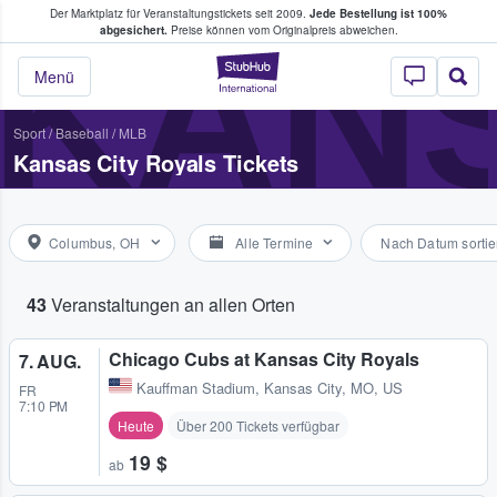
Der Marktplatz für Veranstaltungstickets seit 2009.
Jede Bestellung ist 100%
ans Tickets kaufen & verkaufen
KANS
abgesichert.
Preise können vom Originalpreis abweichen.
StubHub - Wo Fans
Menü
Sport
/
Baseball
/
MLB
Kansas City Royals Tickets
Columbus, OH
Alle Termine
Nach Datum sortie
43
Veranstaltungen an allen Orten
Chicago Cubs at Kansas City Royals
7. AUG.
Kauffman Stadium
,
Kansas City, MO, US
FR
7:10 PM
Heute
Über 200 Tickets verfügbar
19 $
ab