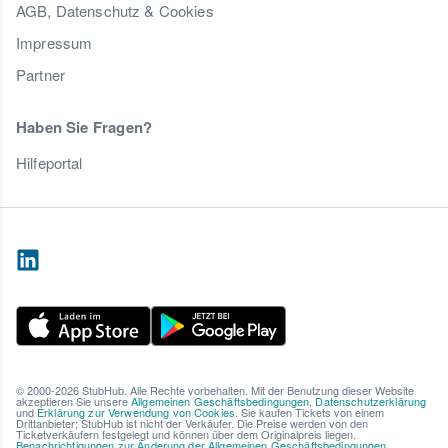
AGB, Datenschutz & Cookies
Impressum
Partner
Haben Sie Fragen?
Hilfeportal
© 2000-2026 StubHub. Alle Rechte vorbehalten. Mit der Benutzung dieser Website
akzeptieren Sie unsere
Allgemeinen Geschäftsbedingungen
,
Datenschutzerklärung
und
Erklärung zur Verwendung von Cookies
. Sie kaufen Tickets von einem
Drittanbieter; StubHub ist nicht der Verkäufer. Die Preise werden von den
Ticketverkäufern festgelegt und können über dem Originalpreis liegen.
Benachrichtigungen zur Änderung der Allgemeinen Geschäftsbedingungen