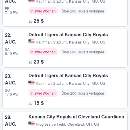
AUG.
Kauffman Stadium
,
Kansas City, MO, US
FR
In zwei Wochen
Über 200 Tickets verfügbar
7:10 PM
25 $
ab
Detroit Tigers at Kansas City Royals
22.
AUG.
Kauffman Stadium
,
Kansas City, MO, US
SA
In zwei Wochen
Über 200 Tickets verfügbar
6:10 PM
23 $
ab
Detroit Tigers at Kansas City Royals
23.
AUG.
Kauffman Stadium
,
Kansas City, MO, US
SO
In zwei Wochen
Über 200 Tickets verfügbar
1:10 PM
15 $
ab
Kansas City Royals at Cleveland Guardians
28.
AUG.
Progressive Field
,
Cleveland, OH, US