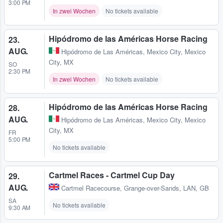
3:00 PM
In zwei Wochen
No tickets available
Hipódromo de las Américas Horse Racing
23.
AUG.
Hipódromo de Las Américas
,
Mexico City, Mexico
City, MX
SO
2:30 PM
In zwei Wochen
No tickets available
Hipódromo de las Américas Horse Racing
28.
AUG.
Hipódromo de Las Américas
,
Mexico City, Mexico
City, MX
FR
5:00 PM
No tickets available
Cartmel Races - Cartmel Cup Day
29.
AUG.
Cartmel Racecourse
,
Grange-over-Sands, LAN, GB
SA
No tickets available
9:30 AM