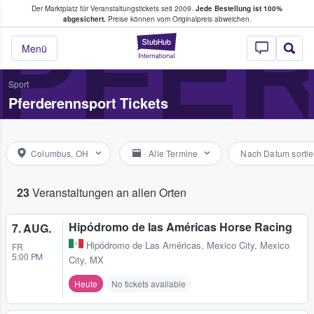
Der Marktplatz für Veranstaltungstickets seit 2009.
Jede Bestellung ist 100%
ans Tickets kaufen & verkaufen
PFE
abgesichert.
Preise können vom Originalpreis abweichen.
StubHub - Wo Fans
Menü
Sport
Pferderennsport Tickets
Columbus, OH
Alle Termine
Nach Datum sortie
23
Veranstaltungen an allen Orten
Hipódromo de las Américas Horse Racing
7. AUG.
Hipódromo de Las Américas
,
Mexico City, Mexico
FR
5:00 PM
City, MX
Heute
No tickets available