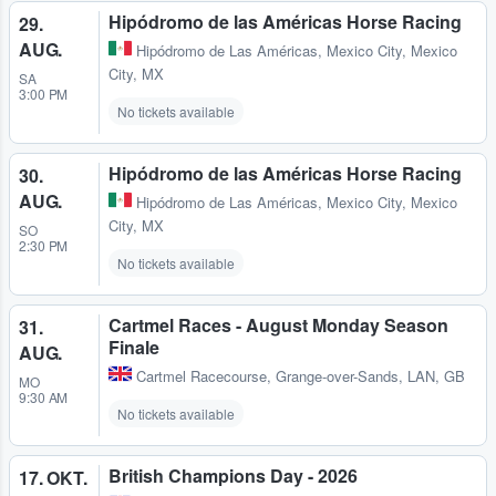
Hipódromo de las Américas Horse Racing
29.
AUG.
Hipódromo de Las Américas
,
Mexico City, Mexico
City, MX
SA
3:00 PM
No tickets available
Hipódromo de las Américas Horse Racing
30.
AUG.
Hipódromo de Las Américas
,
Mexico City, Mexico
City, MX
SO
2:30 PM
No tickets available
Cartmel Races - August Monday Season
31.
Finale
AUG.
Cartmel Racecourse
,
Grange-over-Sands, LAN, GB
MO
9:30 AM
No tickets available
British Champions Day - 2026
17. OKT.