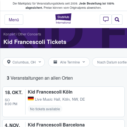
Der Marktplatz für Veranstaltungstickets seit 2009.
Jede Bestellung ist 100%
ans Tickets kaufen & verkaufen
KID 
abgesichert.
Preise können vom Originalpreis abweichen.
StubHub - Wo Fans
Menü
Konzert
/
Other Concerts
Kid Francescoli Tickets
Columbus, OH
Alle Termine
Nach Datum sortie
3
Veranstaltungen an allen Orten
Kid Francescoli Köln
18. OKT.
Live Music Hall
,
Köln, NW, DE
SO
8:00 PM
No tickets available
Kid Francescoli Barcelona
4. NOV.