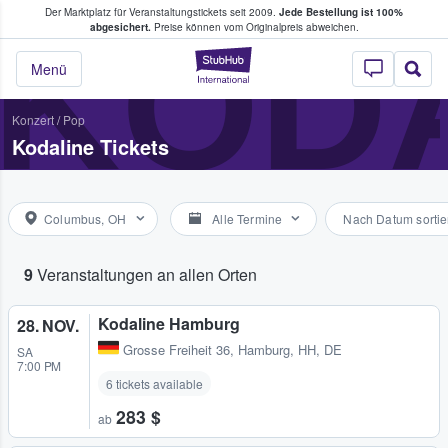
Der Marktplatz für Veranstaltungstickets seit 2009.
Jede Bestellung ist 100%
ans Tickets kaufen & verkaufen
KOD
abgesichert.
Preise können vom Originalpreis abweichen.
StubHub - Wo Fans
Menü
Konzert
/
Pop
Kodaline Tickets
Columbus, OH
Alle Termine
Nach Datum sortie
9
Veranstaltungen an allen Orten
Kodaline Hamburg
28. NOV.
Grosse Freiheit 36
,
Hamburg, HH, DE
SA
7:00 PM
6 tickets available
283 $
ab