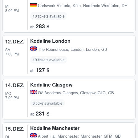
Carlswerk Victoria
,
Köln, Nordrhein-Westfalen, DE
MI
8:00 PM
10 tickets available
283 $
ab
Kodaline London
12. DEZ.
The Roundhouse
,
London, London, GB
SA
7:00 PM
19 tickets available
127 $
ab
Kodaline Glasgow
14. DEZ.
O2 Academy Glasgow
,
Glasgow, GLG, GB
MO
7:00 PM
6 tickets available
231 $
ab
Kodaline Manchester
15. DEZ.
Albert Hall Manchester
,
Manchester, GTM, GB
DI