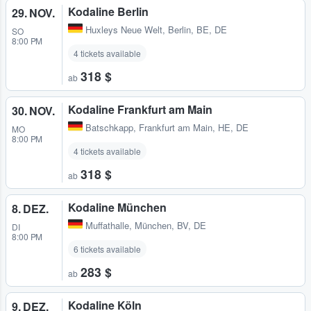
Kodaline Berlin
29. NOV.
Huxleys Neue Welt
,
Berlin, BE, DE
SO
8:00 PM
4 tickets available
318 $
ab
Kodaline Frankfurt am Main
30. NOV.
Batschkapp
,
Frankfurt am Main, HE, DE
MO
8:00 PM
4 tickets available
318 $
ab
Kodaline München
8. DEZ.
Muffathalle
,
München, BV, DE
DI
8:00 PM
6 tickets available
283 $
ab
Kodaline Köln
9. DEZ.