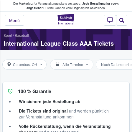
Der Marktplatz für Veranstaltungstickets seit 2009.
Jede Bestellung ist 100%
ans Tickets kaufen & verkaufen
INTE
abgesichert.
Preise können vom Originalpreis abweichen.
StubHub - Wo Fans
Menü
Sport
/
Baseball
International League Class AAA Tickets
Columbus, OH
Alle Termine
Nach Datum sortie
100 % Garantie
Wir sichern jede Bestellung ab
Die Tickets sind original
und werden pünktlich
zur Veranstaltung ankommen
Volle Rückerstattung, wenn die Veranstaltung