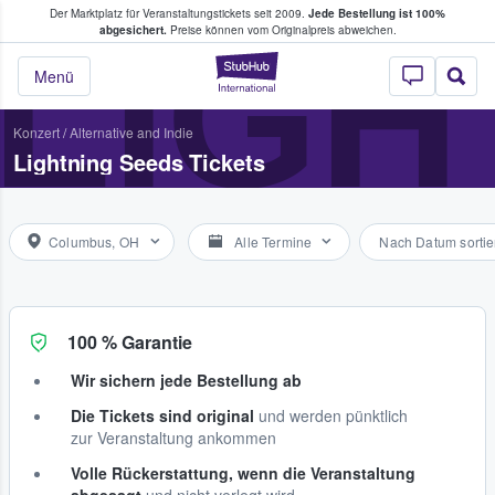
Der Marktplatz für Veranstaltungstickets seit 2009.
Jede Bestellung ist 100%
ans Tickets kaufen & verkaufen
LIGH
abgesichert.
Preise können vom Originalpreis abweichen.
StubHub - Wo Fans
Menü
Konzert
/
Alternative and Indie
Lightning Seeds Tickets
Columbus, OH
Alle Termine
Nach Datum sortie
100 % Garantie
Wir sichern jede Bestellung ab
Die Tickets sind original
und werden pünktlich
zur Veranstaltung ankommen
Volle Rückerstattung, wenn die Veranstaltung