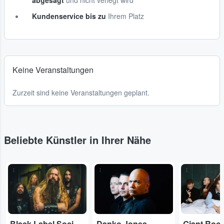
abgesagt
und nicht verlegt wird
Kundenservice bis zu
Ihrem Platz
Keine Veranstaltungen
Zurzeit sind keine Veranstaltungen geplant.
Beliebte Künstler in Ihrer Nähe
...
...
...
Black Label Society
Danko Jones
Giant Roo