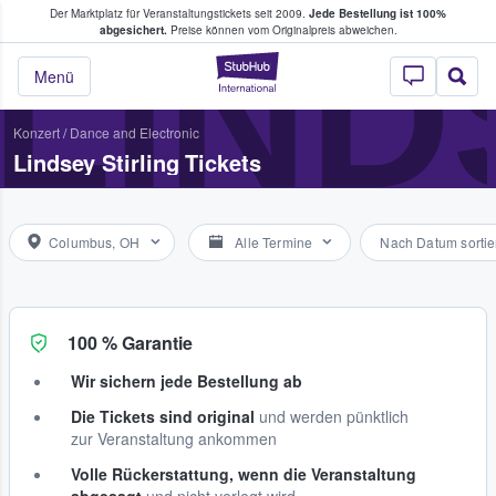
Der Marktplatz für Veranstaltungstickets seit 2009.
Jede Bestellung ist 100%
ans Tickets kaufen & verkaufen
LIND
abgesichert.
Preise können vom Originalpreis abweichen.
StubHub - Wo Fans
Menü
Konzert
/
Dance and Electronic
Lindsey Stirling Tickets
Columbus, OH
Alle Termine
Nach Datum sortie
100 % Garantie
Wir sichern jede Bestellung ab
Die Tickets sind original
und werden pünktlich
zur Veranstaltung ankommen
Volle Rückerstattung, wenn die Veranstaltung