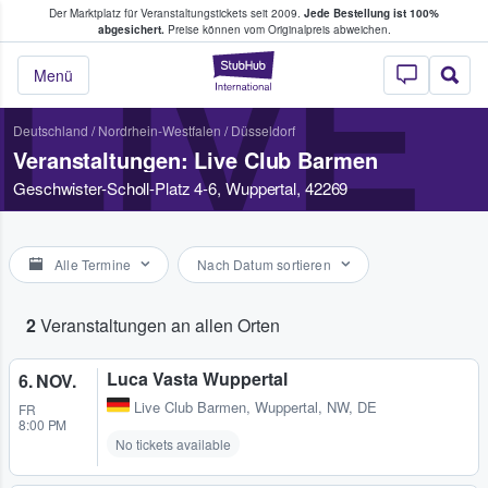
Der Marktplatz für Veranstaltungstickets seit 2009.
Jede Bestellung ist 100%
ans Tickets kaufen & verkaufen
abgesichert.
Preise können vom Originalpreis abweichen.
LIVE
StubHub - Wo Fans
Menü
Deutschland
/
Nordrhein-Westfalen
/
Düsseldorf
Veranstaltungen: Live Club Barmen
Geschwister-Scholl-Platz 4-6, Wuppertal, 42269
Alle Termine
Nach Datum sortieren
2
Veranstaltungen an allen Orten
Luca Vasta Wuppertal
6. NOV.
Live Club Barmen
,
Wuppertal, NW, DE
FR
8:00 PM
No tickets available