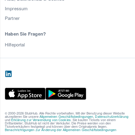
Impressum
Partner
Haben Sie Fragen?
Hilfeportal
© 2000-2026 StubHub. Alle Rechte vorbehalten. Mit der Benutzung dieser Website
akzeptieren Sie unsere
Allgemeinen Geschäftsbedingungen
,
Datenschutzerklärung
und
Erklärung zur Verwendung von Cookies
. Sie kaufen Tickets von einem
Drittanbieter; StubHub ist nicht der Verkäufer. Die Preise werden von den
Ticketverkäufern festgelegt und können über dem Originalpreis liegen.
Benachrichtigungen zur Änderung der Allgemeinen Geschäftsbedingungen