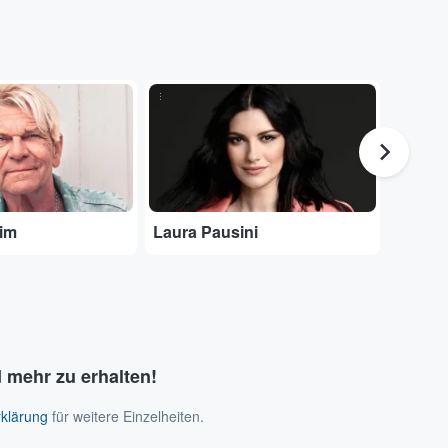
...
...
eim
Laura Pausini
Roland
 mehr zu erhalten!
klärung
für weitere Einzelheiten.