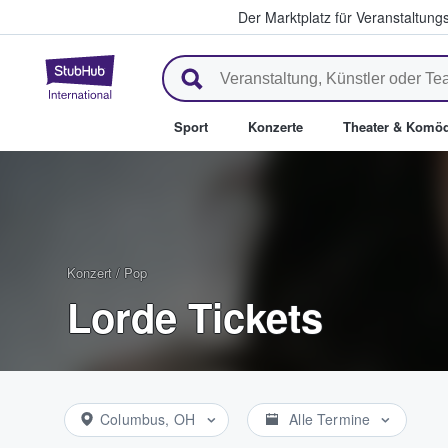
Der Marktplatz für Veranstaltungs
StubHub - Wo Fans Tickets kau
Sport
Konzerte
Theater & Komöd
Konzert
/
Pop
Lorde Tickets
Columbus, OH
Alle Termine