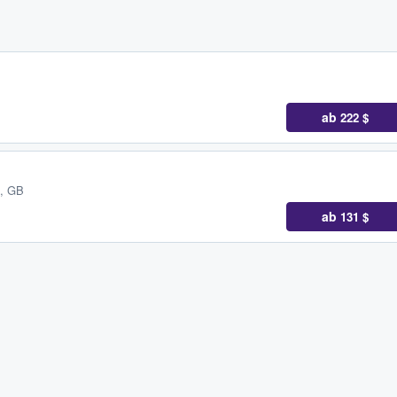
ab
222 $
h, GB
ab
131 $