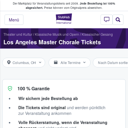
Der Marktplatz für Veranstaltungstickets seit 2009.
Jede Bestellung ist 100%
ans Tickets kaufen & verkaufen
LOS
abgesichert.
Preise können vom Originalpreis abweichen.
StubHub - Wo Fans
Menü
Theater und Kultur
/
Klassische Musik und Opern
/
Klassischer Gesang
Los Angeles Master Chorale Tickets
Columbus, OH
Alle Termine
Nach Datum sortie
100 % Garantie
Wir sichern jede Bestellung ab
Die Tickets sind original
und werden pünktlich
zur Veranstaltung ankommen
Volle Rückerstattung, wenn die Veranstaltung