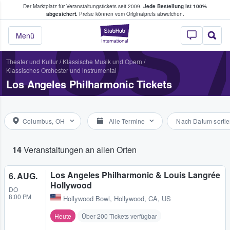
Der Marktplatz für Veranstaltungstickets seit 2009.
Jede Bestellung ist 100%
ans Tickets kaufen & verkaufen
abgesichert.
Preise können vom Originalpreis abweichen.
LOS 
StubHub - Wo Fans
Menü
Theater und Kultur
/
Klassische Musik und Opern
/
Klassisches Orchester und lnstrumental
Los Angeles Philharmonic Tickets
Columbus, OH
Alle Termine
Nach Datum sortie
14
Veranstaltungen an allen Orten
Los Angeles Philharmonic & Louis Langrée
6. AUG.
Hollywood
DO
8:00 PM
Hollywood Bowl
,
Hollywood, CA, US
Heute
Über 200 Tickets verfügbar