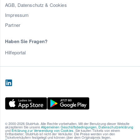
AGB, Datenschutz & Cookies
Impressum
Partner
Haben Sie Fragen?
Hilfeportal
© 2000-2026 StubHub. Alle Rechte vorbehalten. Mit der Benutzung dieser Website
akzeptieren Sie unsere
Allgemeinen Geschäftsbedingungen
,
Datenschutzerklärung
und
Erklärung zur Verwendung von Cookies
. Sie kaufen Tickets von einem
Drittanbieter; StubHub ist nicht der Verkäufer. Die Preise werden von den
Ticketverkäufern festgelegt und können über dem Originalpreis liegen.