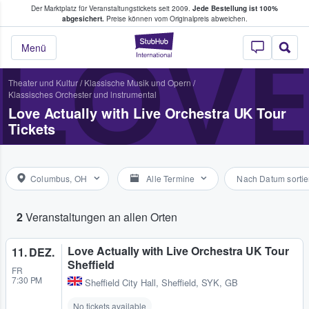
Der Marktplatz für Veranstaltungstickets seit 2009.
Jede Bestellung ist 100%
ans Tickets kaufen & verkaufen
abgesichert.
Preise können vom Originalpreis abweichen.
StubHub - Wo Fans
LOVE
Menü
Theater und Kultur
/
Klassische Musik und Opern
/
Klassisches Orchester und lnstrumental
Love Actually with Live Orchestra UK Tour
Tickets
Columbus, OH
Alle Termine
Nach Datum sortie
2
Veranstaltungen an allen Orten
Love Actually with Live Orchestra UK Tour
11. DEZ.
Sheffield
FR
7:30 PM
Sheffield City Hall
,
Sheffield, SYK, GB
No tickets available