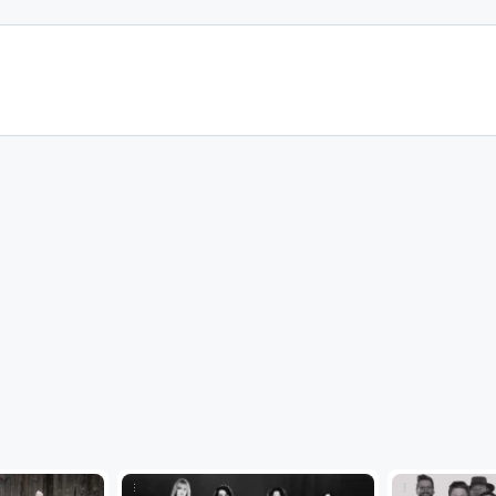
...
...