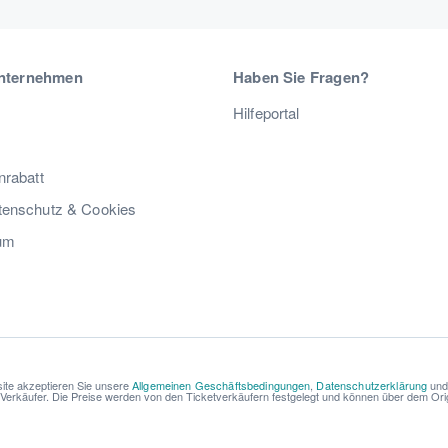
nternehmen
Haben Sie Fragen?
Hilfeportal
nrabatt
enschutz & Cookies
um
ite akzeptieren Sie unsere
Allgemeinen Geschäftsbedingungen
,
Datenschutzerklärung
un
r Verkäufer. Die Preise werden von den Ticketverkäufern festgelegt und können über dem Origi