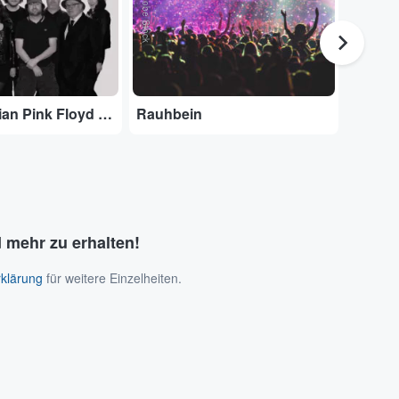
Adobe Stock
The Australian Pink Floyd Show
Rauhbein
Danko
 mehr zu erhalten!
klärung
für weitere Einzelheiten.