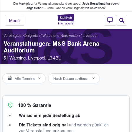
Der Marktplatz für Veranstaltungstickets seit 2009.
Jede Bestellung ist 100%
ans Tickets kaufen & verkaufen
abgesichert.
Preise können vom Originalpreis abweichen.
StubHub - Wo Fans
M&S 
Menü
Vereinigtes Königreich
/
Wales und Nordwesten
/
Liverpool
Veranstaltungen: M&S Bank Arena
Auditorium
51 Wapping, Liverpool, L3 4BU
Alle Termine
Nach Datum sortieren
100 % Garantie
Wir sichern jede Bestellung ab
Die Tickets sind original
und werden pünktlich
zur Veranstaltung ankommen