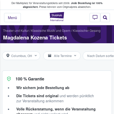
Der Marktplatz für Veranstaltungstickets seit 2009.
Jede Bestellung ist 100%
ans Tickets kaufen & verkaufen
MAG
abgesichert.
Preise können vom Originalpreis abweichen.
StubHub - Wo Fans
Menü
Theater und Kultur
/
Klassische Musik und Opern
/
Klassischer Gesang
Magdalena Kozena Tickets
Columbus, OH
Alle Termine
Nach Datum sortie
100 % Garantie
Wir sichern jede Bestellung ab
Die Tickets sind original
und werden pünktlich
zur Veranstaltung ankommen
Volle Rückerstattung, wenn die Veranstaltung