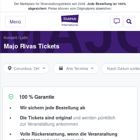
Der Marktplatz für Veranstaltungstickets seit 2009.
Jede Bestellung ist 100%
ans Tickets kaufen & verkaufen
MAJO
abgesichert.
Preise können vom Originalpreis abweichen.
StubHub - Wo Fans
Menü
Konzert
/
Latin
Majo Rivas Tickets
Columbus, OH
Alle Termine
Nach Datum sortie
100 % Garantie
Wir sichern jede Bestellung ab
Die Tickets sind original
und werden pünktlich
zur Veranstaltung ankommen
Volle Rückerstattung, wenn die Veranstaltung