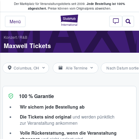
Der Marktplatz für Veranstaltungstickets seit 2009.
Jede Bestellung ist 100%
ans Tickets kaufen & verkaufen
MAX
abgesichert.
Preise können vom Originalpreis abweichen.
StubHub - Wo Fans
Menü
Konzert
/
R&B
Maxwell Tickets
Columbus, OH
Alle Termine
Nach Datum sortie
100 % Garantie
Wir sichern jede Bestellung ab
Die Tickets sind original
und werden pünktlich
zur Veranstaltung ankommen
Volle Rückerstattung, wenn die Veranstaltung