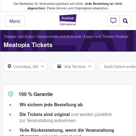
Der Marktplatz für Veranstaltungstickets seit 2009.
Jede Bestellung ist 100%
ans Tickets kaufen & verkaufen
MEA
abgesichert.
Preise können vom Originalpreis abweichen.
StubHub - Wo Fans
Menü
Theater und Kultur
/
Gastronomie und Kulinarik
/
Essen und Trinken-Festival
Meatopia Tickets
Columbus, OH
Alle Termine
Nach Datum sortie
100 % Garantie
Wir sichern jede Bestellung ab
Die Tickets sind original
und werden pünktlich
zur Veranstaltung ankommen
Volle Rückerstattung, wenn die Veranstaltung