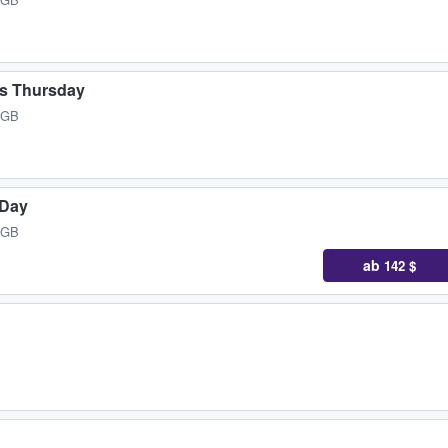
's Thursday
 GB
 Day
 GB
ab
142 $