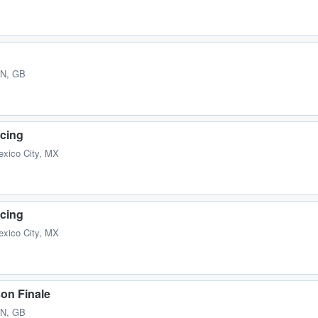
AN, GB
cing
exico City, MX
cing
exico City, MX
on Finale
AN, GB