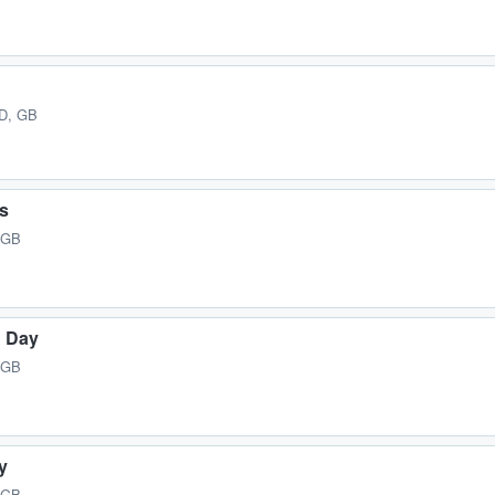
ND, GB
ss
 GB
n Day
 GB
y
 GB