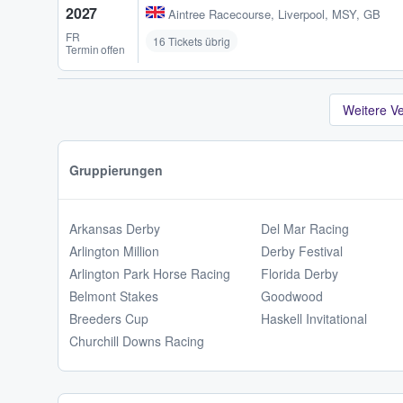
2027
Aintree Racecourse
,
Liverpool, MSY, GB
FR
16 Tickets übrig
Termin offen
Weitere V
Gruppierungen
Arkansas Derby
Del Mar Racing
Arlington Million
Derby Festival
Arlington Park Horse Racing
Florida Derby
Belmont Stakes
Goodwood
Breeders Cup
Haskell Invitational
Churchill Downs Racing