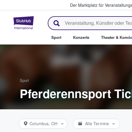
Der Marktplatz für Veranstaltungs
StubHub - Wo Fans Tickets kau
Sport
Konzerte
Theater & Komöd
Sport
Pferderennsport Tic
Columbus, OH
Alle Termine