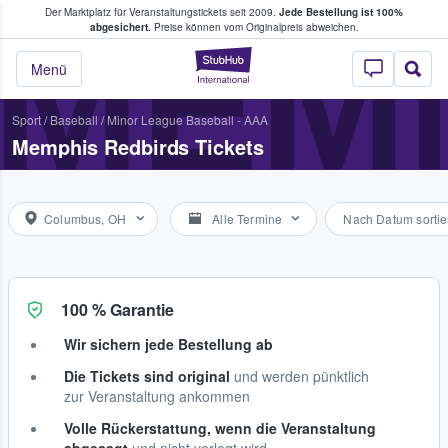
Der Marktplatz für Veranstaltungstickets seit 2009.
Jede Bestellung ist 100%
ans Tickets kaufen & verkaufen
MEMP
abgesichert.
Preise können vom Originalpreis abweichen.
StubHub - Wo Fans
Menü
Sport
/
Baseball
/
Minor League Baseball - AAA
Memphis Redbirds Tickets
Columbus, OH
Alle Termine
Nach Datum sortie
100 % Garantie
Wir sichern jede Bestellung ab
Die Tickets sind original
und werden pünktlich
zur Veranstaltung ankommen
Volle Rückerstattung, wenn die Veranstaltung