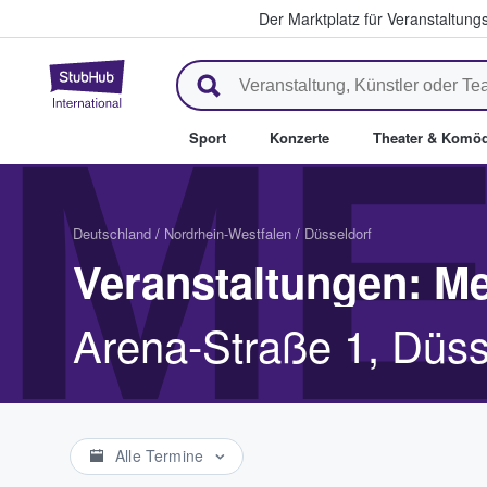
Der Marktplatz für Veranstaltungs
StubHub - Wo Fans Tickets kau
ME
Sport
Konzerte
Theater & Komöd
Deutschland
/
Nordrhein-Westfalen
/
Düsseldorf
Veranstaltungen: Me
Arena-Straße 1, Düss
Alle Termine