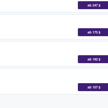
ab
247 $
ab
175 $
ab
192 $
ab
107 $