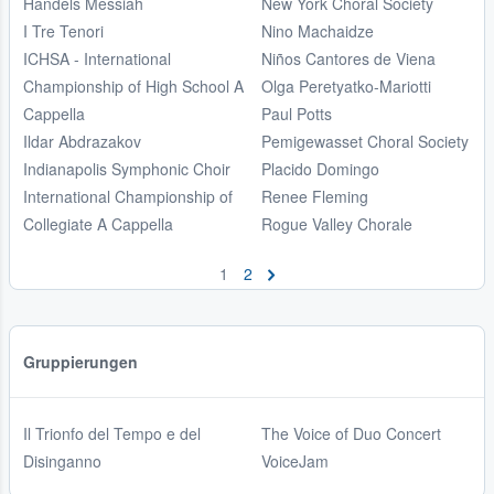
Handels Messiah
New York Choral Society
I Tre Tenori
Nino Machaidze
ICHSA - International
Niños Cantores de Viena
Championship of High School A
Olga Peretyatko-Mariotti
Cappella
Paul Potts
Ildar Abdrazakov
Pemigewasset Choral Society
Indianapolis Symphonic Choir
Placido Domingo
International Championship of
Renee Fleming
Collegiate A Cappella
Rogue Valley Chorale
1
2
Gruppierungen
Il Trionfo del Tempo e del
The Voice of Duo Concert
Disinganno
VoiceJam