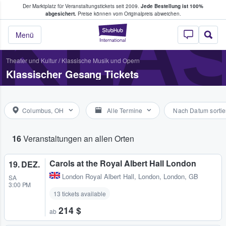
Der Marktplatz für Veranstaltungstickets seit 2009.
Jede Bestellung ist 100%
ans Tickets kaufen & verkaufen
KLA
abgesichert.
Preise können vom Originalpreis abweichen.
StubHub - Wo Fans
Menü
Theater und Kultur
/
Klassische Musik und Opern
Klassischer Gesang Tickets
Columbus, OH
Alle Termine
Nach Datum sortie
16
Veranstaltungen an allen Orten
Carols at the Royal Albert Hall London
19. DEZ.
London Royal Albert Hall
,
London, London, GB
SA
3:00 PM
13 tickets available
214 $
ab