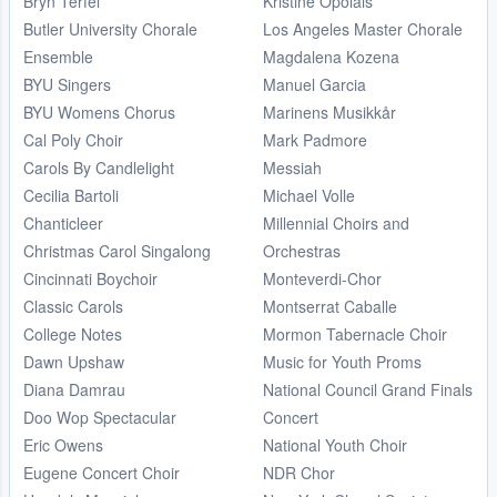
Bryn Terfel
Kristine Opolais
Butler University Chorale
Los Angeles Master Chorale
Ensemble
Magdalena Kozena
BYU Singers
Manuel Garcia
BYU Womens Chorus
Marinens Musikkår
Cal Poly Choir
Mark Padmore
Carols By Candlelight
Messiah
Cecilia Bartoli
Michael Volle
Chanticleer
Millennial Choirs and
Christmas Carol Singalong
Orchestras
Cincinnati Boychoir
Monteverdi-Chor
Classic Carols
Montserrat Caballe
College Notes
Mormon Tabernacle Choir
Dawn Upshaw
Music for Youth Proms
Diana Damrau
National Council Grand Finals
Doo Wop Spectacular
Concert
Eric Owens
National Youth Choir
Eugene Concert Choir
NDR Chor