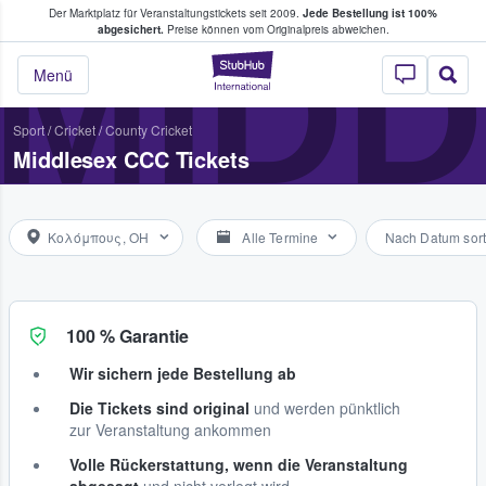
Der Marktplatz für Veranstaltungstickets seit 2009.
Jede Bestellung ist 100%
ans Tickets kaufen & verkaufen
MIDD
abgesichert.
Preise können vom Originalpreis abweichen.
StubHub - Wo Fans
Menü
Sport
/
Cricket
/
County Cricket
Middlesex CCC Tickets
Κολόμπους, OH
Alle Termine
Nach Datum sort
100 % Garantie
Wir sichern jede Bestellung ab
Die Tickets sind original
und werden pünktlich
zur Veranstaltung ankommen
Volle Rückerstattung, wenn die Veranstaltung