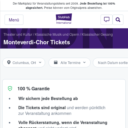
Der Marktplatz für Veranstaltungstickets seit 2009.
Jede Bestellung ist 100%
ans Tickets kaufen & verkaufen
MON
abgesichert.
Preise können vom Originalpreis abweichen.
StubHub - Wo Fans
Menü
Theater und Kultur
/
Klassische Musik und Opern
/
Klassischer Gesang
Monteverdi-Chor Tickets
Columbus, OH
Alle Termine
Nach Datum sortie
100 % Garantie
Wir sichern jede Bestellung ab
Die Tickets sind original
und werden pünktlich
zur Veranstaltung ankommen
Volle Rückerstattung, wenn die Veranstaltung