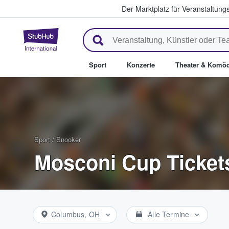
Der Marktplatz für Veranstaltungs
StubHub - Wo Fans Tickets kau
Sport
Konzerte
Theater & Komöd
Sport
/
Snooker
Mosconi Cup Ticket
Columbus, OH
Alle Termine