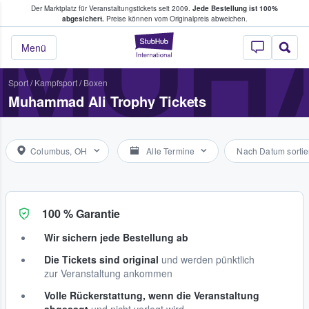
Der Marktplatz für Veranstaltungstickets seit 2009.
Jede Bestellung ist 100%
ans Tickets kaufen & verkaufen
MUH
abgesichert.
Preise können vom Originalpreis abweichen.
StubHub - Wo Fans
Menü
Sport
/
Kampfsport
/
Boxen
Muhammad Ali Trophy Tickets
Columbus, OH
Alle Termine
Nach Datum sortie
100 % Garantie
Wir sichern jede Bestellung ab
Die Tickets sind original
und werden pünktlich
zur Veranstaltung ankommen
Volle Rückerstattung, wenn die Veranstaltung