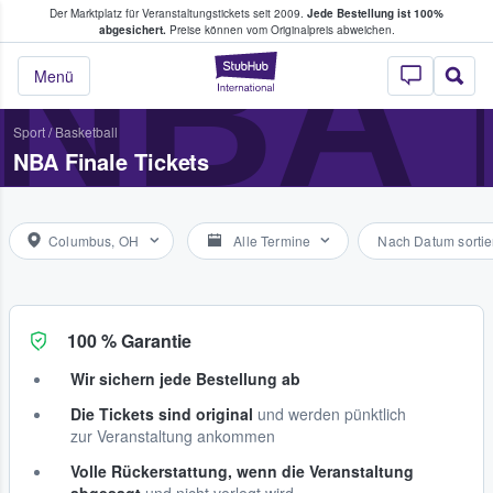
Der Marktplatz für Veranstaltungstickets seit 2009.
Jede Bestellung ist 100%
ans Tickets kaufen & verkaufen
NBA 
abgesichert.
Preise können vom Originalpreis abweichen.
StubHub - Wo Fans
Menü
Sport
/
Basketball
NBA Finale Tickets
Columbus, OH
Alle Termine
Nach Datum sortie
100 % Garantie
Wir sichern jede Bestellung ab
Die Tickets sind original
und werden pünktlich
zur Veranstaltung ankommen
Volle Rückerstattung, wenn die Veranstaltung