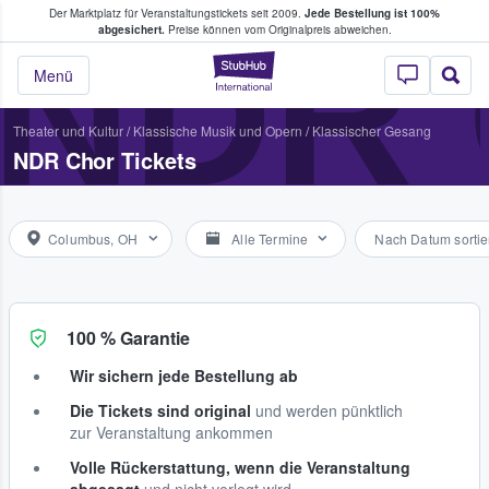
Der Marktplatz für Veranstaltungstickets seit 2009.
Jede Bestellung ist 100%
ans Tickets kaufen & verkaufen
NDR
abgesichert.
Preise können vom Originalpreis abweichen.
StubHub - Wo Fans
Menü
Theater und Kultur
/
Klassische Musik und Opern
/
Klassischer Gesang
NDR Chor Tickets
Columbus, OH
Alle Termine
Nach Datum sortie
100 % Garantie
Wir sichern jede Bestellung ab
Die Tickets sind original
und werden pünktlich
zur Veranstaltung ankommen
Volle Rückerstattung, wenn die Veranstaltung