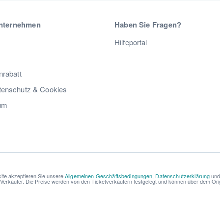
nternehmen
Haben Sie Fragen?
Hilfeportal
nrabatt
enschutz & Cookies
um
ite akzeptieren Sie unsere
Allgemeinen Geschäftsbedingungen
,
Datenschutzerklärung
un
r Verkäufer. Die Preise werden von den Ticketverkäufern festgelegt und können über dem Origi