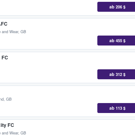
ab
206 $
AFC
e and Wear, GB
ab
455 $
d FC
ab
312 $
and, GB
ab
113 $
ity FC
e and Wear, GB