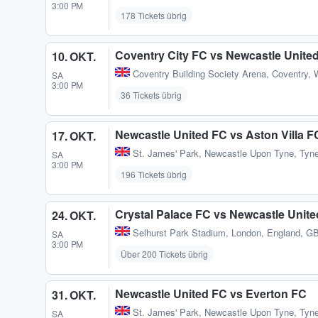
3:00 PM
178 Tickets übrig
Coventry City FC vs Newcastle Unite
10. OKT.
Coventry Building Society Arena
,
Coventry,
SA
3:00 PM
36 Tickets übrig
Newcastle United FC vs Aston Villa F
17. OKT.
St. James' Park
,
Newcastle Upon Tyne, Tyn
SA
3:00 PM
196 Tickets übrig
Crystal Palace FC vs Newcastle Unit
24. OKT.
Selhurst Park Stadium
,
London, England, G
SA
3:00 PM
Über 200 Tickets übrig
Newcastle United FC vs Everton FC
31. OKT.
St. James' Park
,
Newcastle Upon Tyne, Tyn
SA