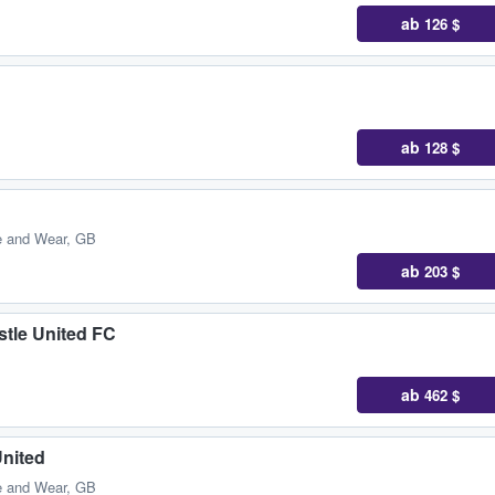
ab
126 $
ab
128 $
e and Wear, GB
ab
203 $
tle United FC
ab
462 $
United
e and Wear, GB