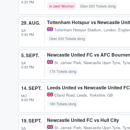
4:30 PM
In zwei Wochen
Über 200 Tickets übrig
Tottenham Hotspur vs Newcastle Uni
29. AUG.
Tottenham Hotspur Stadium
,
London, Engla
SA
5:30 PM
Über 200 Tickets übrig
Newcastle United FC vs AFC Bourne
5. SEPT.
St. James' Park
,
Newcastle Upon Tyne, Tyn
SA
0:30 PM
175 Tickets übrig
Leeds United vs Newcastle United FC
14. SEPT.
Elland Road
,
Leeds, Yorkshire, GB
MO
8:00 PM
180 Tickets übrig
Newcastle United FC vs Hull City
19. SEPT.
St. James' Park
,
Newcastle Upon Tyne, Tyn
SA