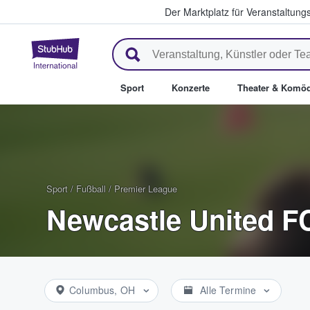
Der Marktplatz für Veranstaltungs
StubHub - Wo Fans Tickets kau
Sport
Konzerte
Theater & Komöd
Sport
/
Fußball
/
Premier League
Newcastle United FC
Columbus, OH
Alle Termine