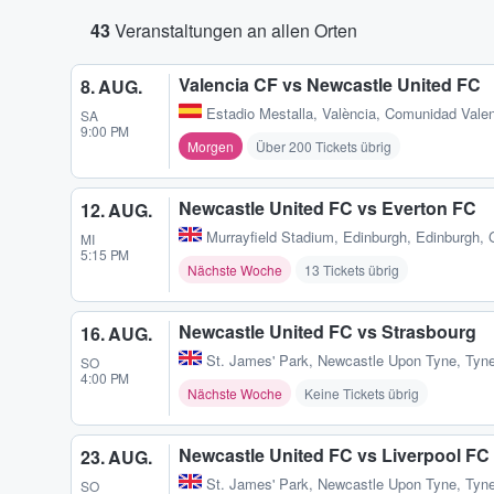
43
Veranstaltungen an allen Orten
Valencia CF vs Newcastle United FC
8. AUG.
Estadio Mestalla
,
València, Comunidad Vale
SA
9:00 PM
Morgen
Über 200 Tickets übrig
Newcastle United FC vs Everton FC
12. AUG.
Murrayfield Stadium
,
Edinburgh, Edinburgh,
MI
5:15 PM
Nächste Woche
13 Tickets übrig
Newcastle United FC vs Strasbourg
16. AUG.
St. James' Park
,
Newcastle Upon Tyne, Tyn
SO
4:00 PM
Nächste Woche
Keine Tickets übrig
Newcastle United FC vs Liverpool FC
23. AUG.
St. James' Park
,
Newcastle Upon Tyne, Tyn
SO