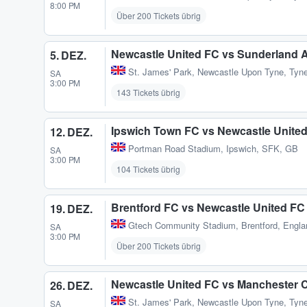
8:00 PM
Über 200 Tickets übrig
Newcastle United FC vs Sunderland 
5. DEZ.
St. James' Park
,
Newcastle Upon Tyne, Tyn
SA
3:00 PM
143 Tickets übrig
Ipswich Town FC vs Newcastle Unite
12. DEZ.
Portman Road Stadium
,
Ipswich, SFK, GB
SA
3:00 PM
104 Tickets übrig
Brentford FC vs Newcastle United FC
19. DEZ.
Gtech Community Stadium
,
Brentford, Engl
SA
3:00 PM
Über 200 Tickets übrig
Newcastle United FC vs Manchester C
26. DEZ.
St. James' Park
,
Newcastle Upon Tyne, Tyn
SA