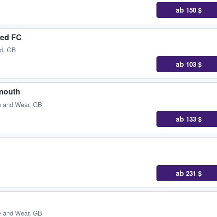
ab
150 $
ted FC
nd, GB
ab
103 $
mouth
e and Wear, GB
ab
133 $
ab
231 $
e and Wear, GB