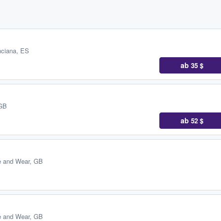
nciana, ES
ab
35 $
 GB
ab
52 $
e and Wear, GB
e and Wear, GB