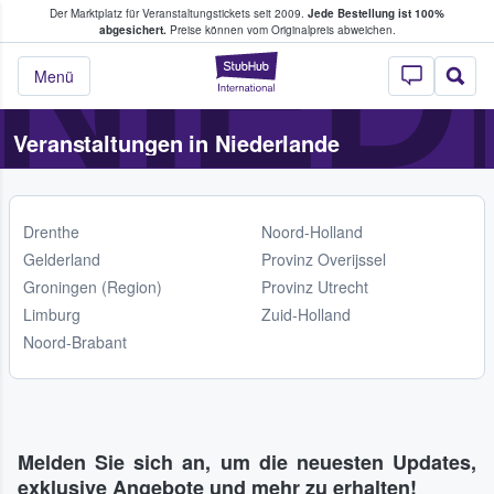
NIE
Der Marktplatz für Veranstaltungstickets seit 2009.
Jede Bestellung ist 100%
ans Tickets kaufen & verkaufen
abgesichert.
Preise können vom Originalpreis abweichen.
StubHub - Wo Fans
Menü
Veranstaltungen in Niederlande
Drenthe
Noord-Holland
Gelderland
Provinz Overijssel
Groningen (Region)
Provinz Utrecht
Limburg
Zuid-Holland
Noord-Brabant
Melden Sie sich an, um die neuesten Updates,
exklusive Angebote und mehr zu erhalten!