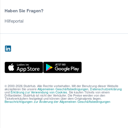
Haben Sie Fragen?
Hilfeportal
© 2000-2026 StubHub. Alle Rechte vorbehalten. Mit der Benutzung dieser Website
akzeptieren Sie unsere
Allgemeinen Geschäftsbedingungen
,
Datenschutzerklärung
und
Erklärung zur Verwendung von Cookies
. Sie kaufen Tickets von einem
Drittanbieter; StubHub ist nicht der Verkäufer. Die Preise werden von den
Ticketverkäufern festgelegt und können über dem Originalpreis liegen.
Benachrichtigungen zur Änderung der Allgemeinen Geschäftsbedingungen