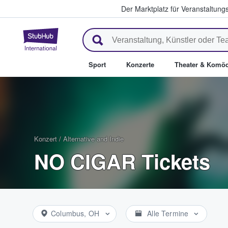
Der Marktplatz für Veranstaltungs
StubHub - Wo Fans Tickets kau
Sport
Konzerte
Theater & Komöd
Konzert
/
Alternative and Indie
NO CIGAR Tickets
Columbus, OH
Alle Termine