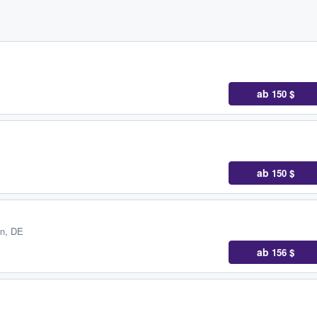
ab
150 $
ab
150 $
en, DE
ab
156 $