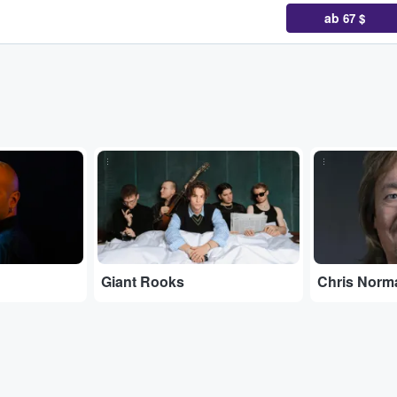
ab
67 $
...
...
Giant Rooks
Chris Norm