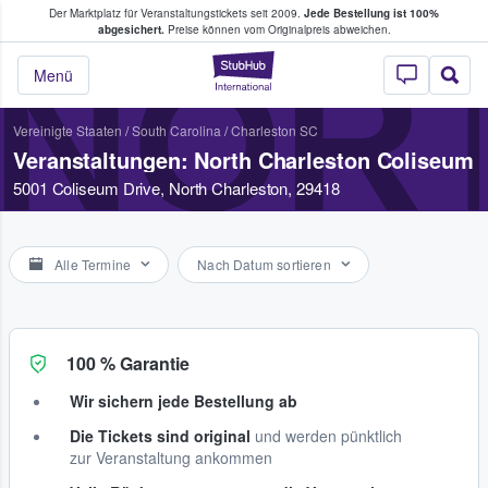
Der Marktplatz für Veranstaltungstickets seit 2009.
Jede Bestellung ist 100%
ans Tickets kaufen & verkaufen
abgesichert.
Preise können vom Originalpreis abweichen.
NOR
StubHub - Wo Fans
Menü
Vereinigte Staaten
/
South Carolina
/
Charleston SC
Veranstaltungen: North Charleston Coliseum
5001 Coliseum Drive, North Charleston, 29418
Alle Termine
Nach Datum sortieren
100 % Garantie
Wir sichern jede Bestellung ab
Die Tickets sind original
und werden pünktlich
zur Veranstaltung ankommen