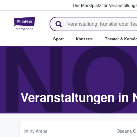
Der Marktplatz für Veranstaltungs
StubHub - Wo Fans Tickets kau
N
Sport
Konzerte
Theater & Komöd
Veranstaltungen in
Intility Arena
Oseana Os