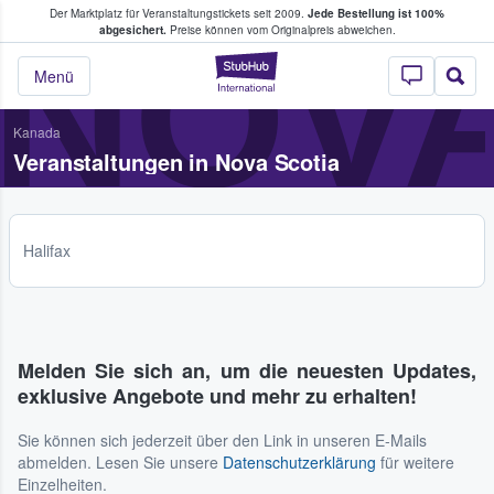
Der Marktplatz für Veranstaltungstickets seit 2009.
Jede Bestellung ist 100%
ans Tickets kaufen & verkaufen
NOVA
abgesichert.
Preise können vom Originalpreis abweichen.
StubHub - Wo Fans
Menü
Kanada
Veranstaltungen in Nova Scotia
Halifax
Melden Sie sich an, um die neuesten Updates,
exklusive Angebote und mehr zu erhalten!
Sie können sich jederzeit über den Link in unseren E-Mails
abmelden. Lesen Sie unsere
Datenschutzerklärung
für weitere
Einzelheiten.