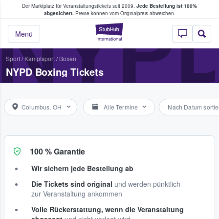
Der Marktplatz für Veranstaltungstickets seit 2009.
Jede Bestellung ist 100%
ans Tickets kaufen & verkaufen
NYPD
abgesichert.
Preise können vom Originalpreis abweichen.
StubHub - Wo Fans
Menü
Sport
/
Kampfsport
/
Boxen
NYPD Boxing Tickets
Columbus, OH
Alle Termine
Nach Datum sortie
100 % Garantie
Wir sichern jede Bestellung ab
Die Tickets sind original
und werden pünktlich
zur Veranstaltung ankommen
Volle Rückerstattung, wenn die Veranstaltung