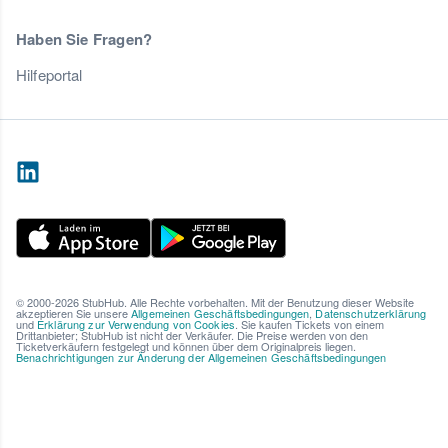
Haben Sie Fragen?
Hilfeportal
© 2000-2026 StubHub. Alle Rechte vorbehalten. Mit der Benutzung dieser Website
akzeptieren Sie unsere
Allgemeinen Geschäftsbedingungen
,
Datenschutzerklärung
und
Erklärung zur Verwendung von Cookies
. Sie kaufen Tickets von einem
Drittanbieter; StubHub ist nicht der Verkäufer. Die Preise werden von den
Ticketverkäufern festgelegt und können über dem Originalpreis liegen.
Benachrichtigungen zur Änderung der Allgemeinen Geschäftsbedingungen