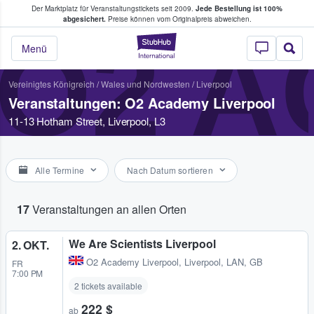
Der Marktplatz für Veranstaltungstickets seit 2009.
Jede Bestellung ist 100%
ans Tickets kaufen & verkaufen
abgesichert.
Preise können vom Originalpreis abweichen.
O2 A
StubHub - Wo Fans
Menü
Vereinigtes Königreich
/
Wales und Nordwesten
/
Liverpool
Veranstaltungen: O2 Academy Liverpool
11-13 Hotham Street, Liverpool, L3
Alle Termine
Nach Datum sortieren
17
Veranstaltungen an allen Orten
We Are Scientists Liverpool
2. OKT.
O2 Academy Liverpool
,
Liverpool, LAN, GB
FR
7:00 PM
2 tickets available
222 $
ab