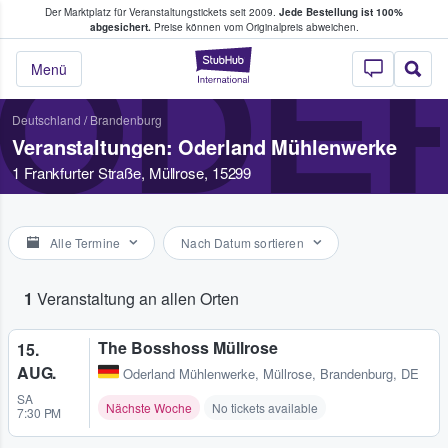
Der Marktplatz für Veranstaltungstickets seit 2009.
Jede Bestellung ist 100%
ans Tickets kaufen & verkaufen
abgesichert.
Preise können vom Originalpreis abweichen.
ODE
StubHub - Wo Fans
Menü
Deutschland
/
Brandenburg
Veranstaltungen: Oderland Mühlenwerke
1 Frankfurter Straße, Müllrose, 15299
Alle Termine
Nach Datum sortieren
1
Veranstaltung an allen Orten
The Bosshoss Müllrose
15.
AUG.
Oderland Mühlenwerke
,
Müllrose, Brandenburg, DE
SA
Nächste Woche
No tickets available
7:30 PM