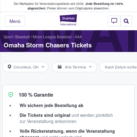
Der Marktplatz für Veranstaltungstickets seit 2009.
Jede Bestellung ist 100%
ans Tickets kaufen & verkaufen
OMA
abgesichert.
Preise können vom Originalpreis abweichen.
StubHub - Wo Fans
Menü
Sport
/
Baseball
/
Minor League Baseball - AAA
Omaha Storm Chasers Tickets
Columbus, OH
Alle Termine
Nach Datum sortie
100 % Garantie
Wir sichern jede Bestellung ab
Die Tickets sind original
und werden pünktlich
zur Veranstaltung ankommen
Volle Rückerstattung, wenn die Veranstaltung