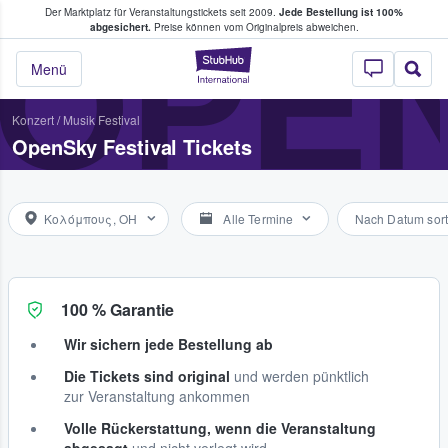
Der Marktplatz für Veranstaltungstickets seit 2009.
Jede Bestellung ist 100%
ans Tickets kaufen & verkaufen
OPEN
abgesichert.
Preise können vom Originalpreis abweichen.
StubHub - Wo Fans
Menü
Konzert
/
Musik Festival
OpenSky Festival Tickets
Κολόμπους, OH
Alle Termine
Nach Datum sort
100 % Garantie
Wir sichern jede Bestellung ab
Die Tickets sind original
und werden pünktlich
zur Veranstaltung ankommen
Volle Rückerstattung, wenn die Veranstaltung