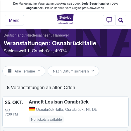
Der Marktplatz für Veranstaltungstickets seit 2009.
Jede Bestellung ist 100%
ans Tickets kaufen & verkaufen
abgesichert.
Preise können vom Originalpreis abweichen.
OSN
StubHub - Wo Fans
Menü
Deutschland
/
Niedersachsen
/
Hannover
Veranstaltungen: OsnabrückHalle
Schlosswall 1, Osnabrück, 49074
Alle Termine
Nach Datum sortieren
8
Veranstaltungen an allen Orten
Annett Louisan Osnabrück
25. OKT.
OsnabrückHalle
,
Osnabrück, NI, DE
SO
7:30 PM
No tickets available