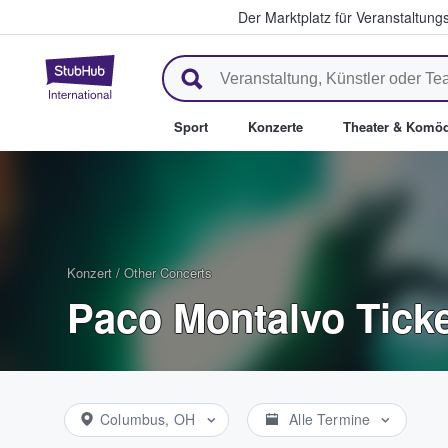
Der Marktplatz für Veranstaltungs
StubHub - Wo Fans Tickets kau
Sport
Konzerte
Theater & Komöd
Konzert
/
Other Concerts
Paco Montalvo Tick
Columbus, OH
Alle Termine