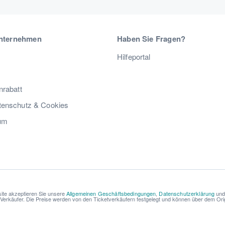
nternehmen
Haben Sie Fragen?
Hilfeportal
nrabatt
enschutz & Cookies
um
ite akzeptieren Sie unsere
Allgemeinen Geschäftsbedingungen
,
Datenschutzerklärung
un
r Verkäufer. Die Preise werden von den Ticketverkäufern festgelegt und können über dem Origi