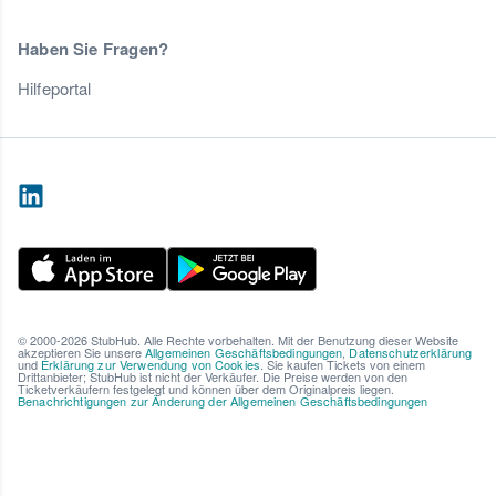
Haben Sie Fragen?
Hilfeportal
© 2000-2026 StubHub. Alle Rechte vorbehalten. Mit der Benutzung dieser Website
akzeptieren Sie unsere
Allgemeinen Geschäftsbedingungen
,
Datenschutzerklärung
und
Erklärung zur Verwendung von Cookies
. Sie kaufen Tickets von einem
Drittanbieter; StubHub ist nicht der Verkäufer. Die Preise werden von den
Ticketverkäufern festgelegt und können über dem Originalpreis liegen.
Benachrichtigungen zur Änderung der Allgemeinen Geschäftsbedingungen