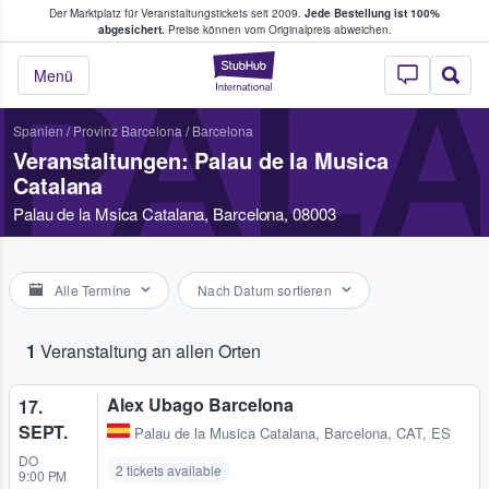
Der Marktplatz für Veranstaltungstickets seit 2009.
Jede Bestellung ist 100%
ans Tickets kaufen & verkaufen
abgesichert.
Preise können vom Originalpreis abweichen.
StubHub - Wo Fans
PALA
Menü
Spanien
/
Provinz Barcelona
/
Barcelona
Veranstaltungen: Palau de la Musica
Catalana
Palau de la Msica Catalana, Barcelona, 08003
Alle Termine
Nach Datum sortieren
1
Veranstaltung an allen Orten
Alex Ubago Barcelona
17.
SEPT.
Palau de la Musica Catalana
,
Barcelona, CAT, ES
DO
2 tickets available
9:00 PM