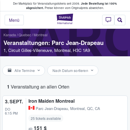
Der Marktplatz für Veranstaltungstickets seit 2009.
Jede Bestellung ist 100%
ans Tickets kaufen & verkaufen
abgesichert.
Preise können vom Originalpreis abweichen.
PAR
StubHub - Wo Fans
Menü
Kanada
/
Quebec
/
Montreal
Veranstaltungen: Parc Jean-Drapeau
1, Circuit Gilles-Villeneuve, Montreal, H3C 1A9
Alle Termine
Nach Datum sortieren
1
Veranstaltung an allen Orten
Iron Maiden Montreal
3. SEPT.
Parc Jean-Drapeau
,
Montreal, QC, CA
DO
6:15 PM
25 tickets available
151 $
ab