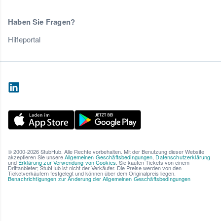
Haben Sie Fragen?
Hilfeportal
© 2000-2026 StubHub. Alle Rechte vorbehalten. Mit der Benutzung dieser Website
akzeptieren Sie unsere
Allgemeinen Geschäftsbedingungen
,
Datenschutzerklärung
und
Erklärung zur Verwendung von Cookies
. Sie kaufen Tickets von einem
Drittanbieter; StubHub ist nicht der Verkäufer. Die Preise werden von den
Ticketverkäufern festgelegt und können über dem Originalpreis liegen.
Benachrichtigungen zur Änderung der Allgemeinen Geschäftsbedingungen