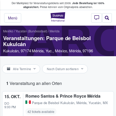
Der Marktplatz für Veranstaltungstickets seit 2009.
Jede Bestellung ist 100%
ans Tickets kaufen & verkaufen
abgesichert.
Preise können vom Originalpreis abweichen.
StubHub - Wo Fans
PARQ
Menü
Mexiko
/
Yucatan (Bundesstaat)
/
Merida
Veranstaltungen: Parque de Beisbol
Kukulcán
Kukulcán, 97174 Mérida, Yuc., México, Mérida, 97196
Alle Termine
Nach Datum sortieren
1
Veranstaltung an allen Orten
Romeo Santos & Prince Royce Mérida
15. OKT.
Parque de Beisbol Kukulcán
,
Mérida, Yucatán, MX
DO
9:00 PM
42 tickets available