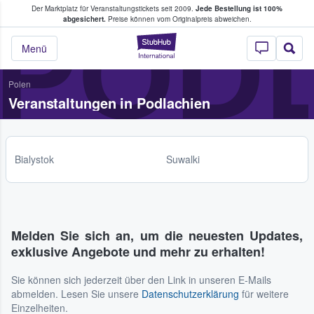
Der Marktplatz für Veranstaltungstickets seit 2009.
Jede Bestellung ist 100%
ans Tickets kaufen & verkaufen
POD
abgesichert.
Preise können vom Originalpreis abweichen.
StubHub - Wo Fans
Menü
Polen
Veranstaltungen in Podlachien
Bialystok
Suwalki
Melden Sie sich an, um die neuesten Updates,
exklusive Angebote und mehr zu erhalten!
Sie können sich jederzeit über den Link in unseren E-Mails
abmelden. Lesen Sie unsere
Datenschutzerklärung
für weitere
Einzelheiten.