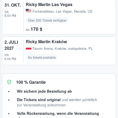
Ricky Martin Las Vegas
31. OKT.
Fontainebleau
,
Las Vegas, Nevada, US
SA
8:00 PM
Über 200 Tickets verfügbar
170 $
ab
Ricky Martin Kraków
2. JULI
2027
Tauron Arena
,
Kraków, małopolskie, PL
FR
No tickets available
6:00 PM
100 % Garantie
Wir sichern jede Bestellung ab
Die Tickets sind original
und werden pünktlich
zur Veranstaltung ankommen
Volle Rückerstattung, wenn die Veranstaltung