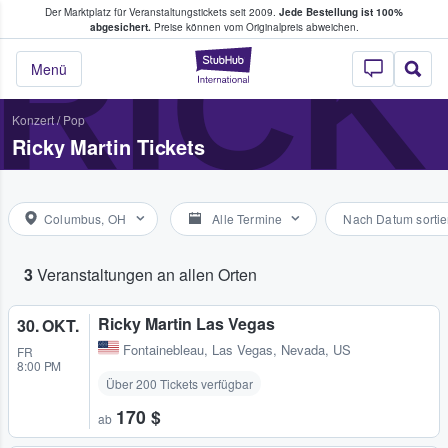
Der Marktplatz für Veranstaltungstickets seit 2009.
Jede Bestellung ist 100%
ans Tickets kaufen & verkaufen
RICK
abgesichert.
Preise können vom Originalpreis abweichen.
StubHub - Wo Fans
Menü
Konzert
/
Pop
Ricky Martin Tickets
Columbus, OH
Alle Termine
Nach Datum sortie
3
Veranstaltungen an allen Orten
Ricky Martin Las Vegas
30. OKT.
Fontainebleau
,
Las Vegas, Nevada, US
FR
8:00 PM
Über 200 Tickets verfügbar
170 $
ab