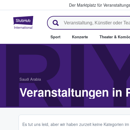
Der Marktplatz für Veranstaltungs
StubHub - Wo Fans Tickets kau
RI
Sport
Konzerte
Theater & Komöd
Saudi Arabia
Veranstaltungen in 
Es tut uns leid, aber wir haben zurzeit keine Kategorien i