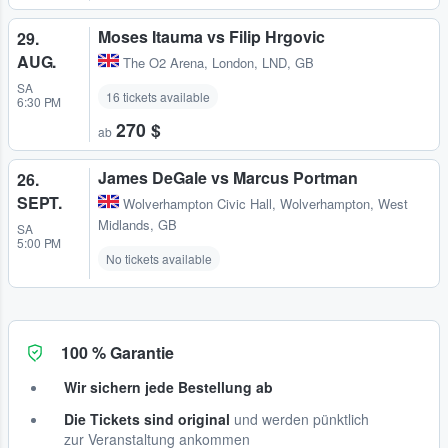
Moses Itauma vs Filip Hrgovic
29.
AUG.
The O2 Arena
,
London, LND, GB
SA
16 tickets available
6:30 PM
270 $
ab
James DeGale vs Marcus Portman
26.
SEPT.
Wolverhampton Civic Hall
,
Wolverhampton, West
Midlands, GB
SA
5:00 PM
No tickets available
100 % Garantie
Wir sichern jede Bestellung ab
Die Tickets sind original
und werden pünktlich
zur Veranstaltung ankommen