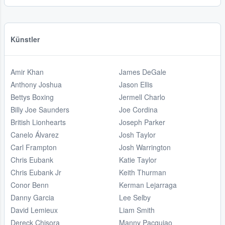
Künstler
Amir Khan
James DeGale
Anthony Joshua
Jason Ellis
Bettys Boxing
Jermell Charlo
Billy Joe Saunders
Joe Cordina
British Lionhearts
Joseph Parker
Canelo Álvarez
Josh Taylor
Carl Frampton
Josh Warrington
Chris Eubank
Katie Taylor
Chris Eubank Jr
Keith Thurman
Conor Benn
Kerman Lejarraga
Danny Garcia
Lee Selby
David Lemieux
Liam Smith
Dereck Chisora
Manny Pacquiao