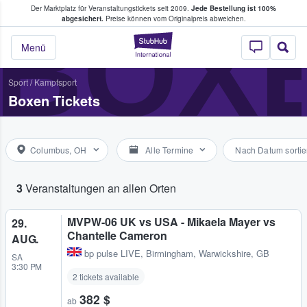
Der Marktplatz für Veranstaltungstickets seit 2009.
Jede Bestellung ist 100%
ans Tickets kaufen & verkaufen
BOXE
abgesichert.
Preise können vom Originalpreis abweichen.
StubHub - Wo Fans
Menü
Sport
/
Kampfsport
Boxen Tickets
Columbus, OH
Alle Termine
Nach Datum sortie
3
Veranstaltungen an allen Orten
MVPW-06 UK vs USA - Mikaela Mayer vs
29.
Chantelle Cameron
AUG.
bp pulse LIVE
,
Birmingham, Warwickshire, GB
SA
3:30 PM
2 tickets available
382 $
ab