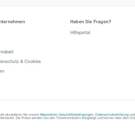
nternehmen
Haben Sie Fragen?
Hilfeportal
nrabatt
enschutz & Cookies
um
ite akzeptieren Sie unsere
Allgemeinen Geschäftsbedingungen
,
Datenschutzerklärung
un
r Verkäufer. Die Preise werden von den Ticketverkäufern festgelegt und können über dem Origi