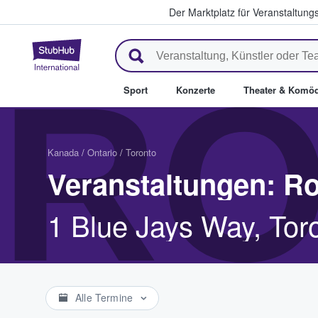
Der Marktplatz für Veranstaltungs
StubHub - Wo Fans Tickets kau
RO
Sport
Konzerte
Theater & Komöd
Kanada
/
Ontario
/
Toronto
Veranstaltungen: R
1 Blue Jays Way, To
Alle Termine